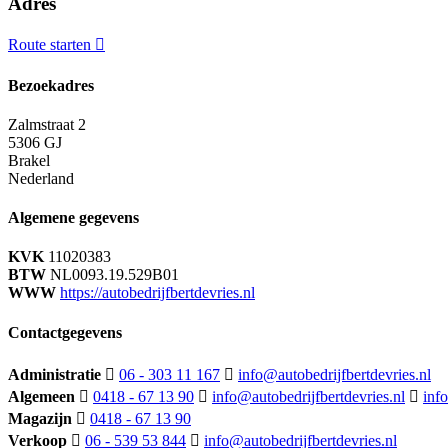
Adres
Route starten
Bezoekadres
Zalmstraat 2
5306 GJ
Brakel
Nederland
Algemene gegevens
KVK
11020383
BTW
NL0093.19.529B01
WWW
https://autobedrijfbertdevries.nl
Contactgegevens
Administratie
06 - 303 11 167
info@autobedrijfbertdevries.nl
Algemeen
0418 - 67 13 90
info@autobedrijfbertdevries.nl
inf
Magazijn
0418 - 67 13 90
Verkoop
06 - 539 53 844
info@autobedrijfbertdevries.nl