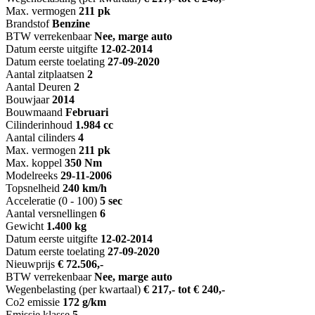
Max. vermogen
211 pk
Brandstof
Benzine
BTW verrekenbaar
Nee, marge auto
Datum eerste uitgifte
12-02-2014
Datum eerste toelating
27-09-2020
Aantal zitplaatsen
2
Aantal Deuren
2
Bouwjaar
2014
Bouwmaand
Februari
Cilinderinhoud
1.984 cc
Aantal cilinders
4
Max. vermogen
211 pk
Max. koppel
350 Nm
Modelreeks
29-11-2006
Topsnelheid
240 km/h
Acceleratie (0 - 100)
5 sec
Aantal versnellingen
6
Gewicht
1.400 kg
Datum eerste uitgifte
12-02-2014
Datum eerste toelating
27-09-2020
Nieuwprijs
€ 72.506,-
BTW verrekenbaar
Nee, marge auto
Wegenbelasting (per kwartaal)
€ 217,- tot € 240,-
Co2 emissie
172 g/km
Emissie klasse
5