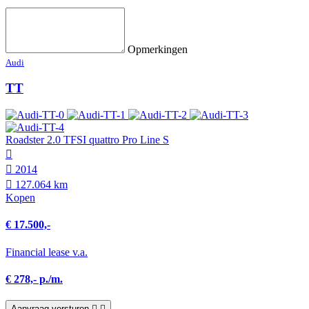
Opmerkingen
Audi
TT
Roadster 2.0 TFSI quattro Pro Line S
2014
127.064 km
Kopen
€ 17.500,-
Financial lease v.a.
€ 278,- p./m.
Aanvraag versturen