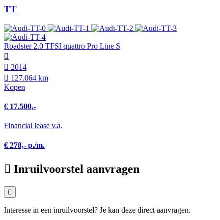
TT
Roadster 2.0 TFSI quattro Pro Line S
2014
127.064 km
Kopen
€ 17.500,-
Financial lease v.a.
€ 278,- p./m.
Inruilvoorstel aanvragen
Interesse in een inruilvoorstel? Je kan deze direct aanvragen.