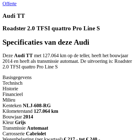
Offerte
Audi TT
Roadster 2.0 TFSI quattro Pro Line S
Specificaties van deze Audi
Deze
Audi TT
met 127.064 km op de teller, heeft het bouwjaar
2014 en heeft als transmissie automaat. De uitvoering is: Roadster
2.0 TFSI quattro Pro Line S
Basisgegevens
Technisch
Historie
Financieel
Milieu
Kenteken
NL
J-608-RG
Kilometerstand
127.064 km
Bouwjaar
2014
Kleur
Grijs
Transmissie
Automaat
Carrosserie
Cabriolet
Wegenbelasting (per kwartaal)
€ 217,- tot € 240,-