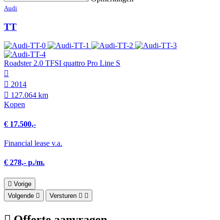
Audi
TT
Roadster 2.0 TFSI quattro Pro Line S
2014
127.064 km
Kopen
€ 17.500,-
Financial lease v.a.
€ 278,- p./m.
Vorige
Volgende
Versturen
Offerte aanvragen