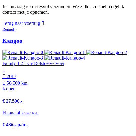
Je aanvraag is succesvol verzonden. We zullen zo snel mogelijk
contact met je opnemen.
Terug naar voertuig
Renault
Kangoo
Family 1.2 TCe Rolstoelvervoer
2017
58.500 km
Kopen
€ 27.500,-
Financial lease v.a.
€ 436,- p./m.