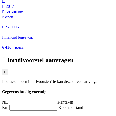
2017
58.500 km
Kopen
€ 27.500,-
Financial lease v.a.
€ 436,- p./m.
Inruilvoorstel aanvragen
Interesse in een inruilvoorstel? Je kan deze direct aanvragen.
Gegevens huidig voertuig
NL
Kenteken
Km
Kilometerstand