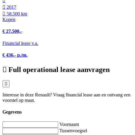
2017
58.500 km
Kopen
€ 27.500,-
Financial lease v.a.
€ 436,- p./m.
Full operational lease aanvragen
Interesse in deze Renault? Vraag financial lease aan en ontvang een
voorstel op maat.
Gegevens
Voornaam
Tussenvoegsel