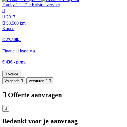
Family 1.2 TCe Rolstoelvervoer
2017
58.500 km
Kopen
€ 27.500,-
Financial lease v.a.
€ 436,- p./m.
Vorige
Volgende
Versturen
Offerte aanvragen
Bedankt voor je aanvraag