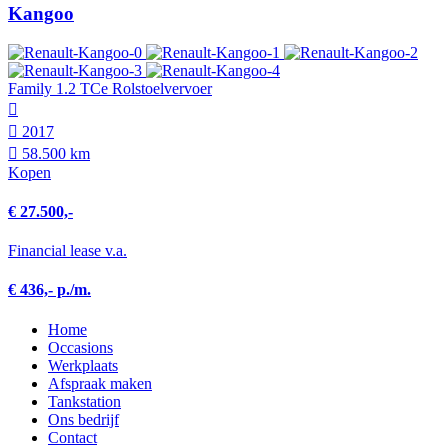
Kangoo
Family 1.2 TCe Rolstoelvervoer
2017
58.500 km
Kopen
€ 27.500,-
Financial lease v.a.
€ 436,- p./m.
Home
Occasions
Werkplaats
Afspraak maken
Tankstation
Ons bedrijf
Contact