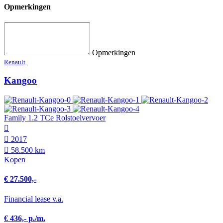
Opmerkingen
Opmerkingen
Renault
Kangoo
Family 1.2 TCe Rolstoelvervoer
2017
58.500 km
Kopen
€ 27.500,-
Financial lease v.a.
€ 436,- p./m.