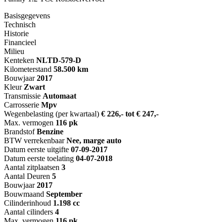
Basisgegevens
Technisch
Historie
Financieel
Milieu
Kenteken
NL
TD-579-D
Kilometerstand
58.500 km
Bouwjaar
2017
Kleur
Zwart
Transmissie
Automaat
Carrosserie
Mpv
Wegenbelasting (per kwartaal)
€ 226,- tot € 247,-
Max. vermogen
116 pk
Brandstof
Benzine
BTW verrekenbaar
Nee, marge auto
Datum eerste uitgifte
07-09-2017
Datum eerste toelating
04-07-2018
Aantal zitplaatsen
3
Aantal Deuren
5
Bouwjaar
2017
Bouwmaand
September
Cilinderinhoud
1.198 cc
Aantal cilinders
4
Max. vermogen
116 pk