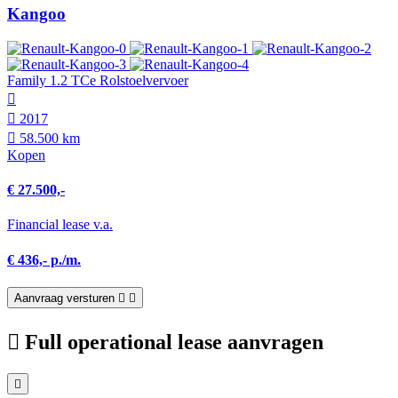
Kangoo
Family 1.2 TCe Rolstoelvervoer
2017
58.500 km
Kopen
€ 27.500,-
Financial lease v.a.
€ 436,- p./m.
Aanvraag versturen
Full operational lease aanvragen