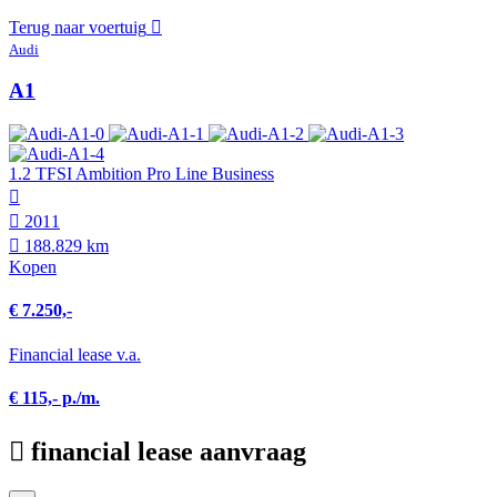
Terug naar voertuig
Audi
A1
1.2 TFSI Ambition Pro Line Business
2011
188.829 km
Kopen
€ 7.250,-
Financial lease v.a.
€ 115,- p./m.
financial lease aanvraag