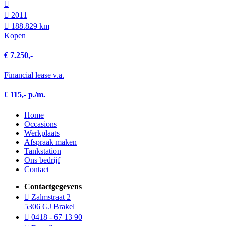
2011
188.829 km
Kopen
€ 7.250,-
Financial lease v.a.
€ 115,- p./m.
Home
Occasions
Werkplaats
Afspraak maken
Tankstation
Ons bedrijf
Contact
Contactgegevens
Zalmstraat 2
5306 GJ Brakel
0418 - 67 13 90