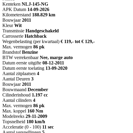
Kenteken
NL
J-145-NG
APK Datum
14-09-2026
Kilometerstand
188.829 km
Bouwjaar
2011
Kleur
Wit
Transmissie
Handgeschakeld
Carrosserie
Hatchback
Wegenbelasting (per kwartaal)
€ 119,- tot € 129,-
Max. vermogen
86 pk
Brandstof
Benzine
BTW verrekenbaar
Nee, marge auto
Datum eerste uitgifte
08-12-2011
Datum eerste toelating
13-09-2020
Aantal zitplaatsen
4
Aantal Deuren
3
Bouwjaar
2011
Bouwmaand
December
Cilinderinhoud
1.197 cc
Aantal cilinders
4
Max. vermogen
86 pk
Max. koppel
160 Nm
Modelreeks
29-11-2009
Topsnelheid
180 km/h
Acceleratie (0 - 100)
11 sec
Aantal versnellingen
5