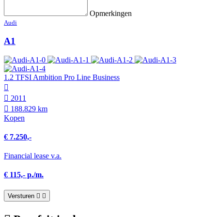
Opmerkingen
Audi
A1
1.2 TFSI Ambition Pro Line Business
2011
188.829 km
Kopen
€ 7.250,-
Financial lease v.a.
€ 115,- p./m.
Versturen