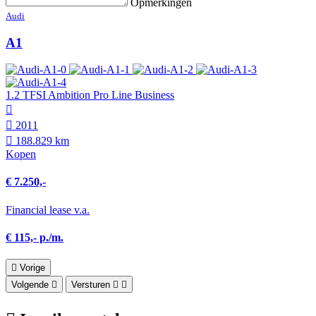
Opmerkingen
Audi
A1
1.2 TFSI Ambition Pro Line Business
2011
188.829 km
Kopen
€ 7.250,-
Financial lease v.a.
€ 115,- p./m.
Vorige
Volgende
Versturen