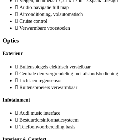
Velgen, lichtmetaal 7,5 J x 17 in "7-spaak"-design
Audio-navigatie full map
Airconditioning, volautomatisch
Cruise control
Verwarmbare voorstoelen
Opties
Exterieur
Buitenspiegels elektrisch verstelbaar
Centrale deurvergrendeling met afstandsbediening
Licht- en regensensor
Ruitensproeiers verwarmbaar
Infotainment
Audi music interface
Bestuurdersinformatiesysteem
Telefoonvoorbereiding basis
Interieur & Comfort