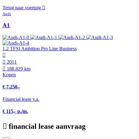
Terug naar voertuig
Audi
A1
1.2 TFSI Ambition Pro Line Business
2011
188.829 km
Kopen
€ 7.250,-
Financial lease v.a.
€ 115,- p./m.
financial lease aanvraag