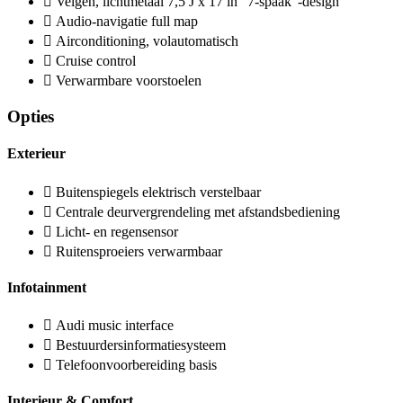
Velgen, lichtmetaal 7,5 J x 17 in "7-spaak"-design
Audio-navigatie full map
Airconditioning, volautomatisch
Cruise control
Verwarmbare voorstoelen
Opties
Exterieur
Buitenspiegels elektrisch verstelbaar
Centrale deurvergrendeling met afstandsbediening
Licht- en regensensor
Ruitensproeiers verwarmbaar
Infotainment
Audi music interface
Bestuurdersinformatiesysteem
Telefoonvoorbereiding basis
Interieur & Comfort