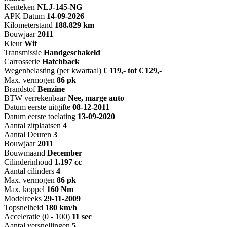
Kenteken
NL
J-145-NG
APK Datum
14-09-2026
Kilometerstand
188.829 km
Bouwjaar
2011
Kleur
Wit
Transmissie
Handgeschakeld
Carrosserie
Hatchback
Wegenbelasting (per kwartaal)
€ 119,- tot € 129,-
Max. vermogen
86 pk
Brandstof
Benzine
BTW verrekenbaar
Nee, marge auto
Datum eerste uitgifte
08-12-2011
Datum eerste toelating
13-09-2020
Aantal zitplaatsen
4
Aantal Deuren
3
Bouwjaar
2011
Bouwmaand
December
Cilinderinhoud
1.197 cc
Aantal cilinders
4
Max. vermogen
86 pk
Max. koppel
160 Nm
Modelreeks
29-11-2009
Topsnelheid
180 km/h
Acceleratie (0 - 100)
11 sec
Aantal versnellingen
5