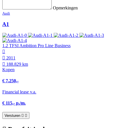
Opmerkingen
Audi
A1
1.2 TFSI Ambition Pro Line Business
2011
188.829 km
Kopen
€ 7.250,-
Financial lease v.a.
€ 115,- p./m.
Versturen