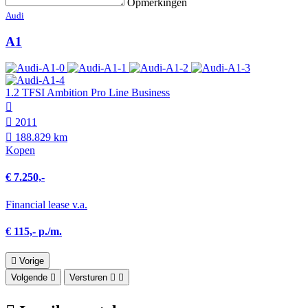
Opmerkingen
Audi
A1
1.2 TFSI Ambition Pro Line Business
2011
188.829 km
Kopen
€ 7.250,-
Financial lease v.a.
€ 115,- p./m.
Vorige
Volgende
Versturen