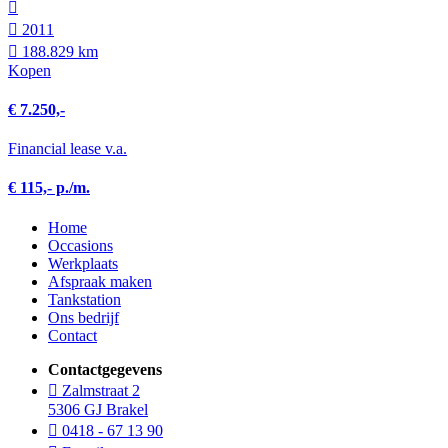
2011
188.829 km
Kopen
€ 7.250,-
Financial lease v.a.
€ 115,- p./m.
Home
Occasions
Werkplaats
Afspraak maken
Tankstation
Ons bedrijf
Contact
Contactgegevens
Zalmstraat 2
5306 GJ Brakel
0418 - 67 13 90